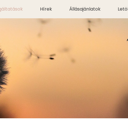
gáltatások
Hírek
Állásajánlatok
Letö