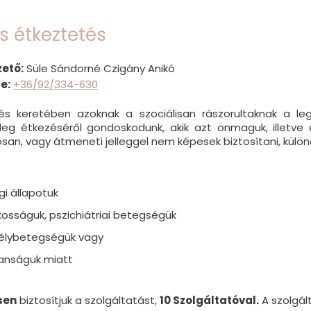
is étkeztetés
ető:
Süle Sándorné Czigány Anikó
e:
+36/92/334-630
és keretében azoknak a szociálisan rászorultaknak a le
eg étkezéséről gondoskodunk, akik azt önmaguk, illetve el
ósan, vagy átmeneti jelleggel nem képesek biztosítani, külö
i állapotuk
osságuk, pszichiátriai betegségük
élybetegségük vagy
lanságuk miatt
sen
biztosítjuk a szolgáltatást,
10 Szolgáltatóval.
A szolgált