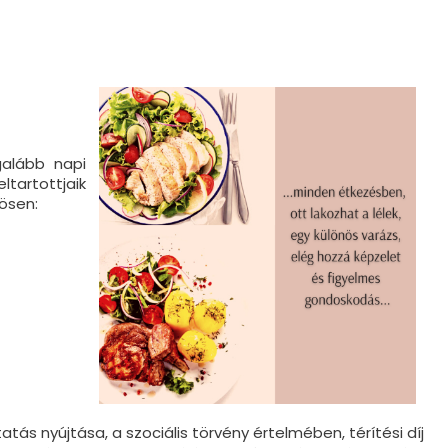
galább napi
tartottjaik
nösen:
atás nyújtása, a szociális törvény értelmében, térítési díj