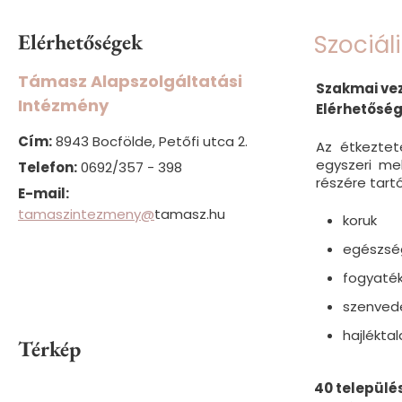
Elérhetőségek
Szociál
Támasz Alapszolgáltatási
Szakmai vez
Intézmény
Elérhetőség
Cím:
8943 Bocfölde, Petőfi utca 2.
Az étkeztet
egyszeri mel
Telefon:
0692/357 - 398
részére tart
E-mail:
tamaszintezmeny@
tamasz.hu
koruk
egészség
fogyaték
szenved
hajlékta
Térkép
40 települé