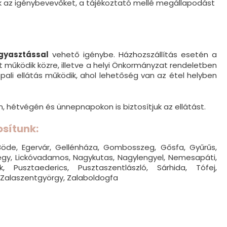
tjuk az igénybevevőket, a tájékoztató mellé megállapodást
gyasztással
vehető igénybe. Házhozszállítás esetén a
álat működik közre, illetve a helyi Önkormányzat rendeletben
ali ellátás működik, ahol lehetőség van az étel helyben
, hétvégén és ünnepnapokon is biztosítjuk az ellátást.
osítunk:
Böde, Egervár, Gellénháza, Gombosszeg, Gősfa, Gyűrűs,
khegy, Lickóvadamos, Nagykutas, Nagylengyel, Nemesapáti,
 Pusztaederics, Pusztaszentlászló, Sárhida, Tófej,
, Zalaszentgyörgy, Zalaboldogfa