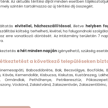
ténik. Az aktuális térítési díjról minden esetben tájékozta
á, mely szintén tartalmazza az új térítési díj összegét.
gáltatás
elvitellel, házhozszállítással
, illetve
helyben fo
t szállítási költség terhelheti, kivétel, ha falugondnoki szolg
az erre vonatkozó döntését. Az Intézmény területén 7 napp
a.
étkeztetés
a hét minden napján
igényelhető, szükség esetén
 étkeztetést a következő településeken bizt
sónemesapáti, Babosdöbréte, Bak, Becsvölgye, Bocfölde, 
ia, Kávás, Kemendollár, Kisbucsa, Kiskutas, Kustánszeg, La
 Ormándlak, Pethőhenye, Petrikeresztúr, Pókaszepetk,
zony, Vöckönd, Zalaistvánd, Zalaszentiván, Zalaszentlőrinc