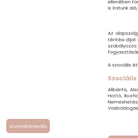
ellenében tör
is íratunk al
Az alapszol
térítési díja
szabályozza 
fogyasztásár
A szociális 
Szociális
Alibánfa, Al
Hottó, Iborf
Nemeshetés,
Vasboldogass
útvonaltervezés